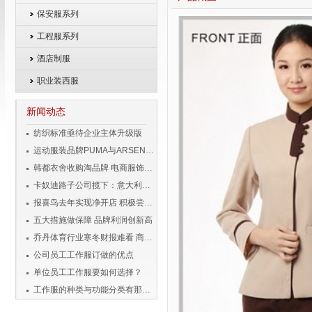
保安服系列
工程服系列
酒店制服
职业装西服
新闻动态
纺织标准亟待企业主体升级版
运动服装品牌PUMA与ARSENAL宣布长期合作伙伴关系
韩都衣舍收购淘品牌 电商服饰企业变身投资者
卡奴迪路子公司揽下：意大利品牌男装独家经营权
报喜鸟去年实现净开店 积极尝试移动互联
五大措施做保障 品牌利润创新高
乔丹体育行业寒冬财报难看 商标侵权成风险
公司员工工作服订做的优点
单位员工工作服要如何选择？
工作服的种类与功能分类有那些？