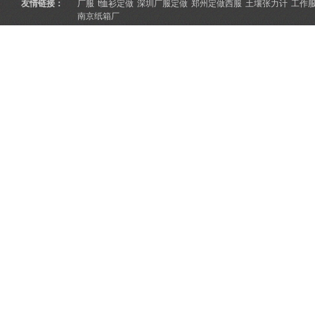
友情链接：
厂服
t恤衫定做
深圳厂服定做
郑州定做西服
土壤张力计
工作
南京纸箱厂