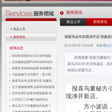
新闻资讯
新品上市
新闻资讯
新品上市
报喜鸟去年实现净开店 积极尝
新闻资讯
2014-02-20 15:34:00 来源:
昆山工
新闻动态
纺织标准亟待企业主体升级版
新闻摘要:报喜鸟董秘方
运动服装品牌PUMA与ARSENAL宣布长期合作伙伴关系
喜鸟2013年并没有减店，
韩都衣舍收购淘品牌 电商服饰企业变身投资者
依然以加盟为主。
卡奴迪路子公司揽下：意大利品牌男装独家经营权
报喜鸟去年实现净开店 积极尝试移动互联
五大措施做保障 品牌利润创新高
报喜鸟董秘方小
乔丹体育行业寒冬财报难看 商标侵权成风险
现净开新店。
公司员工工作服订做的优点
方小波说，报
单位员工工作服要如何选择？