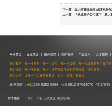
下一篇：
五大措施做保障 品牌利润创
上一篇：
卡奴迪路子公司揽下：意大
网站首页
|
企业简介
|
服务流程
|
新闻资讯
|
产品展示
|
人才招聘
我们要求：每一寸布料、每一个纽扣、每一根拉链、每一段线都是专门在厂家
我们注重：每一件衣服、每一个细节都必须达到精致完美，按时交货.
我们追求：让每一个工友穿着舒适、实用、美感、有品位.
联系我们：
159-6252-5866
0512-57063070 技术支持
电话:
传真:
友情链接：
苏州工作服
无线覆盖
南京纸箱厂