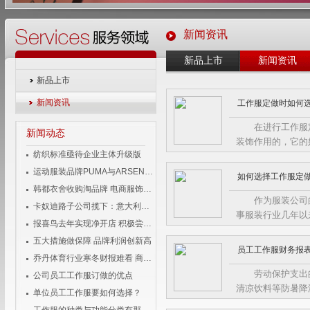
新闻资讯
新品上市
新闻资讯
新品上市
新闻资讯
工作服定做时如何
在进行工作服
新闻动态
装饰作用的，它的
其颜色呢?
纺织标准亟待企业主体升级版
运动服装品牌PUMA与ARSENAL宣布长期合作伙伴关系
如何选择工作服定
韩都衣舍收购淘品牌 电商服饰企业变身投资者
作为服装公司
卡奴迪路子公司揽下：意大利品牌男装独家经营权
事服装行业几年以
报喜鸟去年实现净开店 积极尝试移动互联
五大措施做保障 品牌利润创新高
员工工作服财务报
乔丹体育行业寒冬财报难看 商标侵权成风险
劳动保护支出
公司员工工作服订做的优点
清凉饮料等防暑降
单位员工工作服要如何选择？
作业和潜水、沉箱