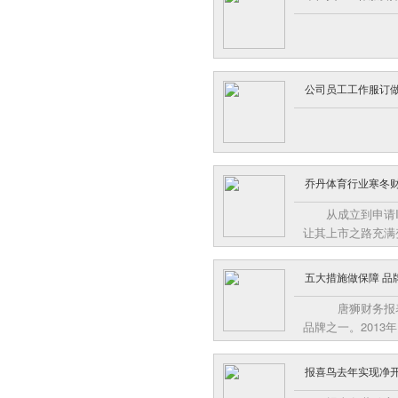
公司员工工作服订
乔丹体育行业寒冬财
从成立到申请
让其上市之路充满
布公告显示，属于
先披露，与发审委
五大措施做保障 品
得发行批文的企业
唐狮财务报表
品牌之一。201
内多数品牌在销售
双创新高。稳健发
报喜鸟去年实现净开