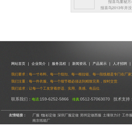
报喜鸟董秘方
报喜鸟2013年
开店，新增店依然
网站首页
|
企业简介
|
服务流程
|
新闻资讯
|
产品展示
|
人才招聘
我们要求：每一寸布料、每一个纽扣、每一根拉链、每一段线都是专门在厂家
我们注重：每一件衣服、每一个细节都必须达到精致完美，按时交货.
我们追求：让每一个工友穿着舒适、实用、美感、有品位.
联系我们：
159-6252-5866
0512-57063070 技术支持
电话:
传真:
友情链接：
厂服
t恤衫定做
深圳厂服定做
郑州定做西服
土壤张力计
工作
南京纸箱厂