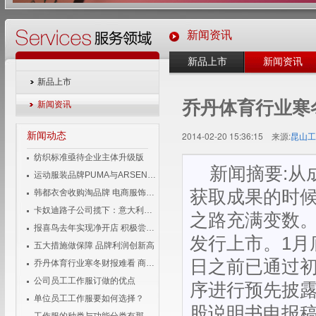
新闻资讯
新品上市
新闻资讯
新品上市
乔丹体育行业寒
新闻资讯
新闻动态
2014-02-20 15:36:15 来源:
昆山工
纺织标准亟待企业主体升级版
新闻摘要:从
运动服装品牌PUMA与ARSENAL宣布长期合作伙伴关系
获取成果的时
韩都衣舍收购淘品牌 电商服饰企业变身投资者
卡奴迪路子公司揽下：意大利品牌男装独家经营权
之路充满变数
报喜鸟去年实现净开店 积极尝试移动互联
发行上市。1月
五大措施做保障 品牌利润创新高
日之前已通过
乔丹体育行业寒冬财报难看 商标侵权成风险
公司员工工作服订做的优点
序进行预先披
单位员工工作服要如何选择？
股说明书申报稿