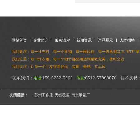
网站首页
|
企业简介
|
服务流程
|
新闻资讯
|
产品展示
|
人才招聘
我们要求：每一寸布料、每一个纽扣、每一根拉链、每一段线都是专门在厂家
我们注重：每一件衣服、每一个细节都必须达到精致完美，按时交货.
我们追求：让每一个工友穿着舒适、实用、美感、有品位.
联系我们：
159-6252-5866
0512-57063070 技术支持
电话:
传真:
友情链接：
苏州工作服
无线覆盖
南京纸箱厂