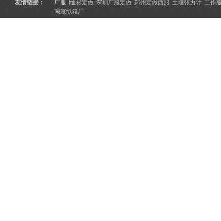
友情链接：
厂服
t恤衫定做
深圳厂服定做
郑州定做西服
土壤张力计
工作
南京纸箱厂