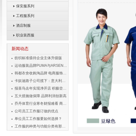
保安服系列
工程服系列
酒店制服
职业装西服
新闻动态
纺织标准亟待企业主体升级版
运动服装品牌PUMA与ARSENAL宣布长期合作伙伴关系
韩都衣舍收购淘品牌 电商服饰企业变身投资者
卡奴迪路子公司揽下：意大利品牌男装独家经营权
报喜鸟去年实现净开店 积极尝试移动互联
五大措施做保障 品牌利润创新高
乔丹体育行业寒冬财报难看 商标侵权成风险
公司员工工作服订做的优点
单位员工工作服要如何选择？
工作服的种类与功能分类有那些？