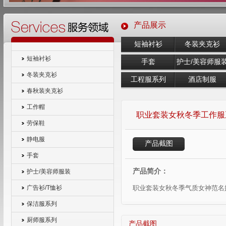
产品展示
短袖衬衫
冬装夹克衫
短袖衬衫
手套
护士/美容师服
冬装夹克衫
工程服系列
酒店制服
春秋装夹克衫
工作帽
职业套装女秋冬季工作服
劳保鞋
静电服
产品截图
手套
产品简介：
护士/美容师服装
职业套装女秋冬季气质女神范名
广告衫/T恤衫
保洁服系列
厨师服系列
产品截图