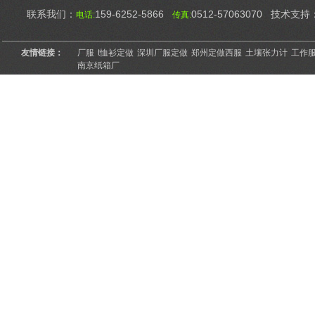
联系我们：
159-6252-5866
0512-57063070 技术支持
电话:
传真:
友情链接：
厂服
t恤衫定做
深圳厂服定做
郑州定做西服
土壤张力计
工作
南京纸箱厂