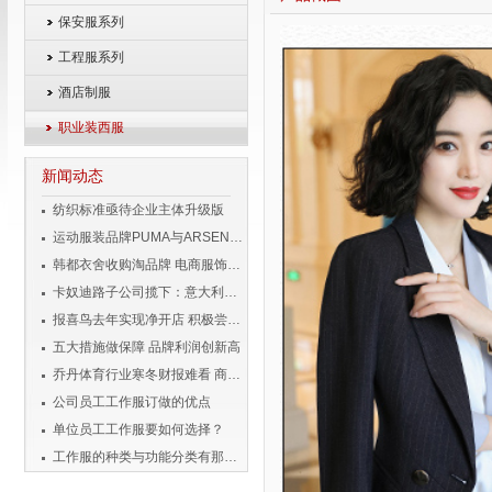
保安服系列
工程服系列
酒店制服
职业装西服
新闻动态
纺织标准亟待企业主体升级版
运动服装品牌PUMA与ARSENAL宣布长期合作伙伴关系
韩都衣舍收购淘品牌 电商服饰企业变身投资者
卡奴迪路子公司揽下：意大利品牌男装独家经营权
报喜鸟去年实现净开店 积极尝试移动互联
五大措施做保障 品牌利润创新高
乔丹体育行业寒冬财报难看 商标侵权成风险
公司员工工作服订做的优点
单位员工工作服要如何选择？
工作服的种类与功能分类有那些？